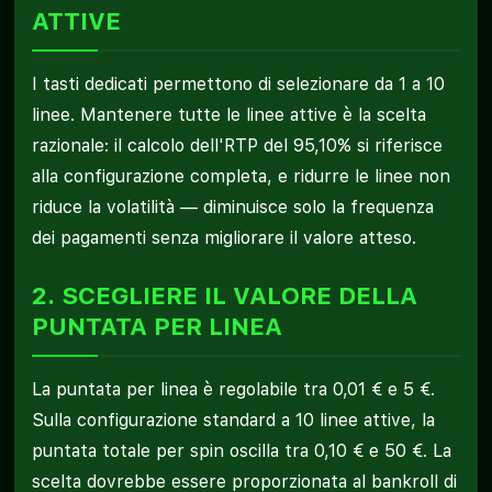
ATTIVE
I tasti dedicati permettono di selezionare da 1 a 10
linee. Mantenere tutte le linee attive è la scelta
razionale: il calcolo dell'RTP del 95,10% si riferisce
alla configurazione completa, e ridurre le linee non
riduce la volatilità — diminuisce solo la frequenza
dei pagamenti senza migliorare il valore atteso.
2. SCEGLIERE IL VALORE DELLA
PUNTATA PER LINEA
La puntata per linea è regolabile tra 0,01 € e 5 €.
Sulla configurazione standard a 10 linee attive, la
puntata totale per spin oscilla tra 0,10 € e 50 €. La
scelta dovrebbe essere proporzionata al bankroll di