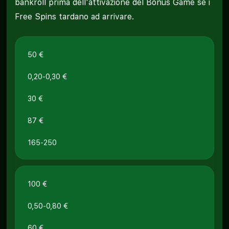
bankroll prima dell'attivazione del Bonus Game se i
Free Spins tardano ad arrivare.
50 €
0,20-0,30 €
30 €
87 €
165-250
100 €
0,50-0,80 €
60 €