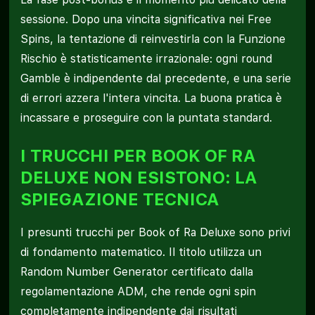
sessione. Dopo una vincita significativa nei Free
Spins, la tentazione di reinvestirla con la Funzione
Rischio è statisticamente irrazionale: ogni round
Gamble è indipendente dal precedente, e una serie
di errori azzera l'intera vincita. La buona pratica è
incassare e proseguire con la puntata standard.
I TRUCCHI PER BOOK OF RA
DELUXE NON ESISTONO: LA
SPIEGAZIONE TECNICA
I presunti trucchi per Book of Ra Deluxe sono privi
di fondamento matematico. Il titolo utilizza un
Random Number Generator certificato dalla
regolamentazione ADM, che rende ogni spin
completamente indipendente dai risultati