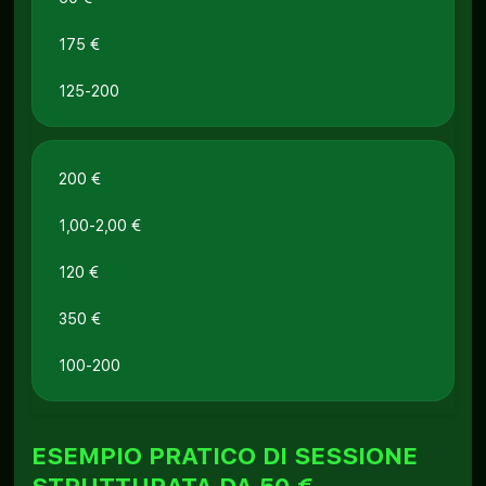
175 €
125-200
200 €
1,00-2,00 €
120 €
350 €
100-200
ESEMPIO PRATICO DI SESSIONE
STRUTTURATA DA 50 €