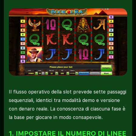
Il flusso operativo della slot prevede sette passaggi
sequenziali, identici tra modalità demo e versione
con denaro reale. La conoscenza di ciascuna fase è
la base per giocare in modo consapevole.
1. IMPOSTARE IL NUMERO DI LINEE