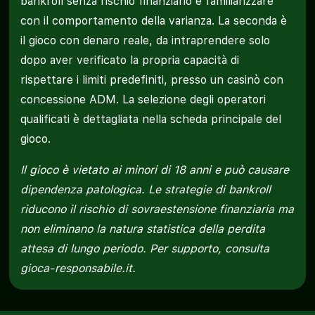
bankroll senza rischio finanziario e familiarizzare
con il comportamento della varianza. La seconda è
il gioco con denaro reale, da intraprendere solo
dopo aver verificato la propria capacità di
rispettare i limiti predefiniti, presso un casinò con
concessione ADM. La selezione degli operatori
qualificati è dettagliata nella scheda principale del
gioco.
Il gioco è vietato ai minori di 18 anni e può causare
dipendenza patologica. Le strategie di bankroll
riducono il rischio di sovraestensione finanziaria ma
non eliminano la natura statistica della perdita
attesa di lungo periodo. Per supporto, consulta
gioca-responsabile.it.